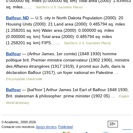
0.000000 sq. miles (0.000000 sq. km) Total area (2000): 1.839553
sq. miles… …
StarDict's U.S. Gazetteer Places
Balfour, ND
— U.S. city in North Dakota Population (2000): 20
Housing Units (2000): 21 Land area (2000): 0.485794 sq. miles
(1.258201 sq. km) Water area (2000): 0.000000 sq. miles
(0.000000 sq. km) Total area (2000): 0.485794 sq. miles
(1.258201 sq. km) FIPS… …
StarDict's U.S. Gazetteer Places
Balfour
— (Arthur James, 1er comte) (1848 1930) homme
politique brit. Premier ministre conservateur (1902 1906), ministre
des Affaires étrangères (1917 1919), il promit aux Juifs, dans la
déclaration Balfour (1917), un foyer national en Palestine …
Encyclopédie Universelle
Balfour
— [bal′foor΄] Arthur James 1st Earl of Balfour 1848 1930;
Brit. statesman & philosopher: prime minister (1902 05) …
English
World dictionary
© Academic, 2000-2026
18+
Contacte con nosotros:
Apoyo técnico
,
Publicidad