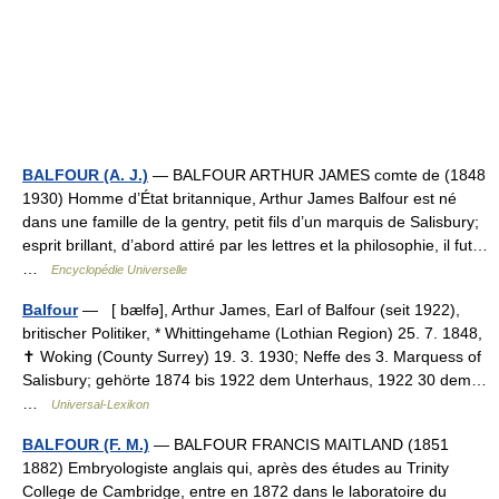
BALFOUR (A. J.)
— BALFOUR ARTHUR JAMES comte de (1848
1930) Homme d’État britannique, Arthur James Balfour est né
dans une famille de la gentry, petit fils d’un marquis de Salisbury;
esprit brillant, d’abord attiré par les lettres et la philosophie, il fut…
…
Encyclopédie Universelle
Balfour
— [ bælfə], Arthur James, Earl of Balfour (seit 1922),
britischer Politiker, * Whittingehame (Lothian Region) 25. 7. 1848,
✝ Woking (County Surrey) 19. 3. 1930; Neffe des 3. Marquess of
Salisbury; gehörte 1874 bis 1922 dem Unterhaus, 1922 30 dem…
…
Universal-Lexikon
BALFOUR (F. M.)
— BALFOUR FRANCIS MAITLAND (1851
1882) Embryologiste anglais qui, après des études au Trinity
College de Cambridge, entre en 1872 dans le laboratoire du