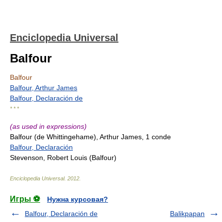
Enciclopedia Universal
Balfour
Balfour
Balfour, Arthur James
Balfour, Declaración de
* * *
(as used in expressions)
Balfour (de Whittingehame), Arthur James, 1 conde
Balfour, Declaración
Stevenson, Robert Louis (Balfour)
Enciclopedia Universal
.
2012
.
Игры ⚽
Нужна курсовая?
Balfour, Declaración de
Balikpapan