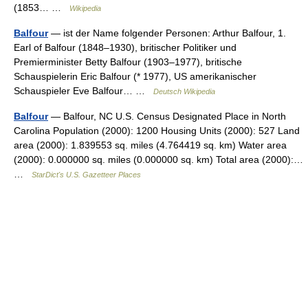
(1853… …
Wikipedia
Balfour
— ist der Name folgender Personen: Arthur Balfour, 1.
Earl of Balfour (1848–1930), britischer Politiker und
Premierminister Betty Balfour (1903–1977), britische
Schauspielerin Eric Balfour (* 1977), US amerikanischer
Schauspieler Eve Balfour… …
Deutsch Wikipedia
Balfour
— Balfour, NC U.S. Census Designated Place in North
Carolina Population (2000): 1200 Housing Units (2000): 527 Land
area (2000): 1.839553 sq. miles (4.764419 sq. km) Water area
(2000): 0.000000 sq. miles (0.000000 sq. km) Total area (2000):…
…
StarDict's U.S. Gazetteer Places