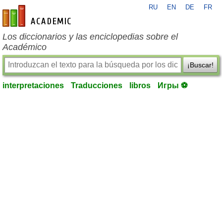
RU
EN
DE
FR
es-academic.com
Los diccionarios y las enciclopedias sobre el
Académico
¡Buscar!
interpretaciones
Traducciones
libros
Игры ⚽